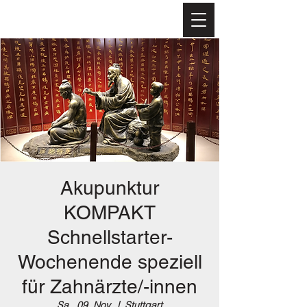
Turbo
Akupunktur
™
-Akademie
Akupunktur
KOMPAKT
Schnellstarter-
Wochenende speziell
für Zahnärzte/-innen
Sa., 09. Nov.
  |  
Stuttgart