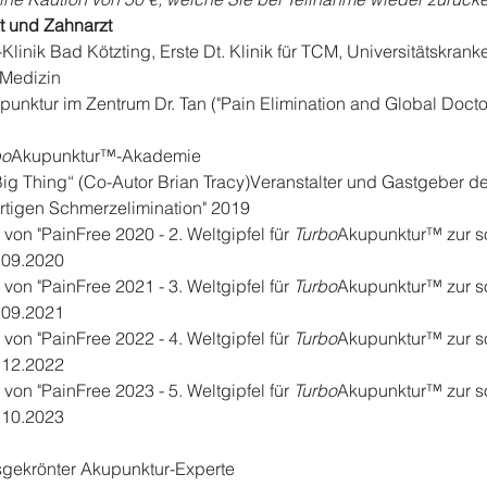
t und Zahnarzt
inik Bad Kötzting, Erste Dt. Klinik für TCM, Universitätskrank
Medizin

unktur im Zentrum Dr. Tan ("Pain Elimination and Global Doctor
bo
Akupunktur™-Akademie

ig Thing“ (Co-Autor Brian Tracy)Veranstalter und Gastgeber des 
tigen Schmerzelimination" 2019

von "PainFree 2020 - 2. Weltgipfel für 
Turbo
Akupunktur™ zur so
09.2020

von "PainFree 2021 - 3. Weltgipfel für 
Turbo
Akupunktur™ zur so
09.2021

von "PainFree 2022 - 4. Weltgipfel für 
Turbo
Akupunktur™ zur so
12.2022

von "PainFree 2023 - 5. Weltgipfel für 
Turbo
Akupunktur™ zur so
10.2023

sgekrönter Akupunktur-Experte
