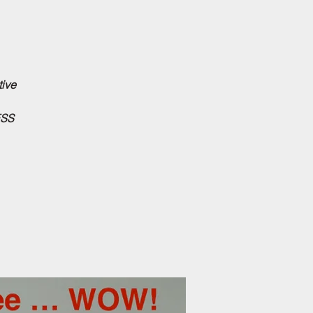
tive
ESS