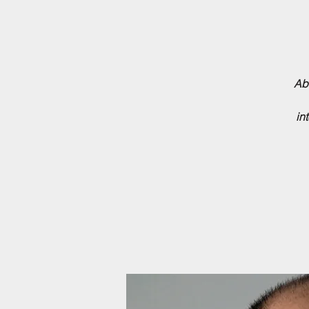
Abo
in