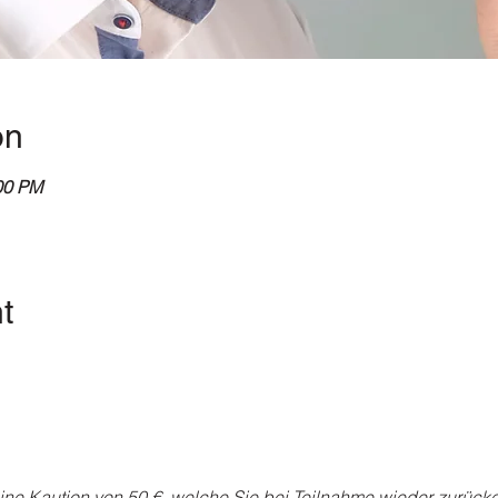
on
00 PM
t
ne Kaution von 50 €, welche Sie bei Teilnahme wieder zurück