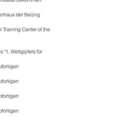
enhaus der Beijing 
 Training Center of the 
"1. Weltgipfels für 
fortigen 
fortigen 
fortigen 
fortigen 