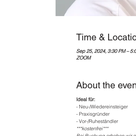
Time & Locati
Sep 25, 2024, 3:30 PM – 5:
ZOOM
About the even
Ideal für:
- Neu-/Wiedereinsteiger
- Praxisgründer
- Vor-/Ruheständler
***kostenfrei***

Bei Buchung erheben wir ei