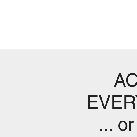
Turbo
Akupunktur™-Akademi
A
EVERY
... 