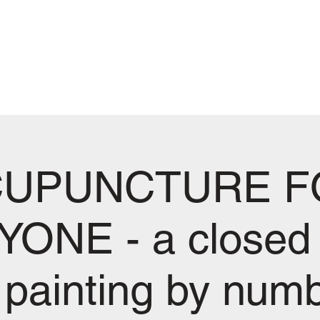
Neue Seite
e
CUPUNCTURE F
ONE - a closed
or painting by num