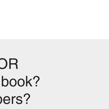
events
contact
privacy policy
imprint
OR
 book?
bers?