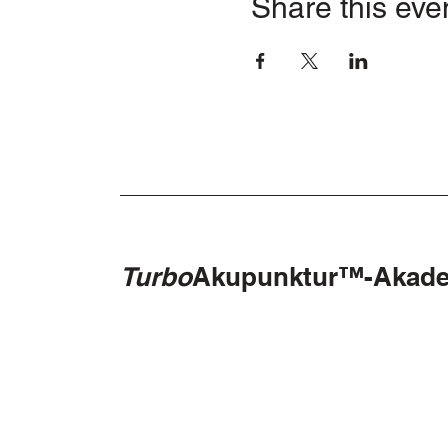
Share this eve
Turbo
Akupunktur™-Akad